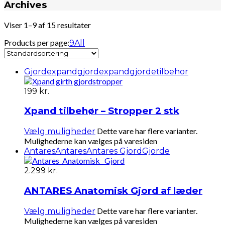
Archives
Viser 1–9 af 15 resultater
Products per page:
9
All
Gjorde
xpandgjorde
xpandgjordetilbehor
199
kr.
Xpand tilbehør – Stropper 2 stk
Dette vare har flere varianter.
Vælg muligheder
Mulighederne kan vælges på varesiden
Antares
Antares
Antares Gjord
Gjorde
2.299
kr.
ANTARES Anatomisk Gjord af læder
Dette vare har flere varianter.
Vælg muligheder
Mulighederne kan vælges på varesiden