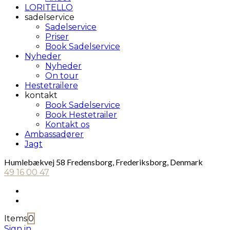
LORITELLO
sadelservice
Sadelservice
Priser
Book Sadelservice
Nyheder
Nyheder
On tour
Hestetrailere
kontakt
Book Sadelservice
Book Hestetrailer
Kontakt os
Ambassadører
Jagt
Humlebækvej 58 Fredensborg, Frederiksborg, Denmark
49 16 00 47
Items
0
Sign in