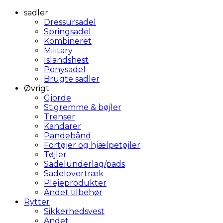
sadler
Dressursadel
Springsadel
Kombineret
Military
Islandshest
Ponysadel
Brugte sadler
Øvrigt
Gjorde
Stigremme & bøjler
Trenser
Kandarer
Pandebånd
Fortøjer og hjælpetøjler
Tøjler
Sadelunderlag/pads
Sadelovertræk
Plejeprodukter
Andet tilbehør
Rytter
Sikkerhedsvest
Andet