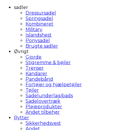
sadler
Dressursadel
Springsadel
Kombineret
Military
Islandshest
Ponysadel
Brugte sadler
Øvrigt
Gjorde
Stigremme & bøjler
Trenser
Kandarer
Pandebånd
Fortøjer og hjælpetøjler
Tøjler
Sadelunderlag/pads
Sadelovertræk
Plejeprodukter
Andet tilbehør
Rytter
Sikkerhedsvest
Andet