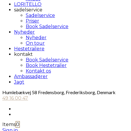
LORITELLO
sadelservice
Sadelservice
Priser
Book Sadelservice
Nyheder
Nyheder
On tour
Hestetrailere
kontakt
Book Sadelservice
Book Hestetrailer
Kontakt os
Ambassadører
Jagt
Humlebækvej 58 Fredensborg, Frederiksborg, Denmark
49 16 00 47
Items
0
Sign in