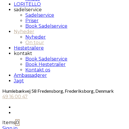
LORITELLO
sadelservice
Sadelservice
Priser
Book Sadelservice
Nyheder
Nyheder
On tour
Hestetrailere
kontakt
Book Sadelservice
Book Hestetrailer
Kontakt os
Ambassadører
Jagt
Humlebækvej 58 Fredensborg, Frederiksborg, Denmark
49 16 00 47
Items
0
Sign in