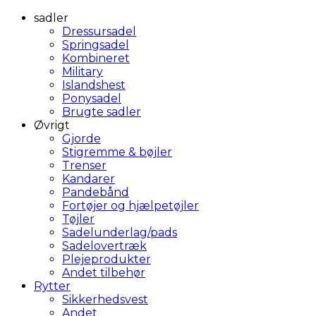
sadler
Dressursadel
Springsadel
Kombineret
Military
Islandshest
Ponysadel
Brugte sadler
Øvrigt
Gjorde
Stigremme & bøjler
Trenser
Kandarer
Pandebånd
Fortøjer og hjælpetøjler
Tøjler
Sadelunderlag/pads
Sadelovertræk
Plejeprodukter
Andet tilbehør
Rytter
Sikkerhedsvest
Andet