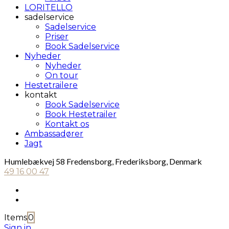
LORITELLO
sadelservice
Sadelservice
Priser
Book Sadelservice
Nyheder
Nyheder
On tour
Hestetrailere
kontakt
Book Sadelservice
Book Hestetrailer
Kontakt os
Ambassadører
Jagt
Humlebækvej 58 Fredensborg, Frederiksborg, Denmark
49 16 00 47
Items
0
Sign in