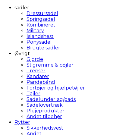
sadler
Dressursadel
Springsadel
Kombineret
Military
Islandshest
Ponysadel
Brugte sadler
Øvrigt
Gjorde
Stigremme & bøjler
Trenser
Kandarer
Pandebånd
Fortøjer og hjælpetøjler
Tøjler
Sadelunderlag/pads
Sadelovertræk
Plejeprodukter
Andet tilbehør
Rytter
Sikkerhedsvest
Andet