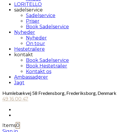
LORITELLO
sadelservice
Sadelservice
Priser
Book Sadelservice
Nyheder
Nyheder
On tour
Hestetrailere
kontakt
Book Sadelservice
Book Hestetrailer
Kontakt os
Ambassadører
Jagt
Humlebækvej 58 Fredensborg, Frederiksborg, Denmark
49 16 00 47
Items
0
Sign in