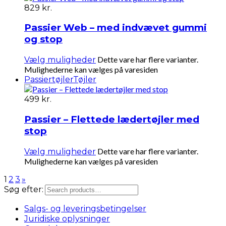
829
kr.
Passier Web – med indvævet gummi
og stop
Dette vare har flere varianter.
Vælg muligheder
Mulighederne kan vælges på varesiden
Passiertøjler
Tøjler
499
kr.
Passier – Flettede lædertøjler med
stop
Dette vare har flere varianter.
Vælg muligheder
Mulighederne kan vælges på varesiden
1
2
3
»
Søg efter:
Salgs- og leveringsbetingelser
Juridiske oplysninger