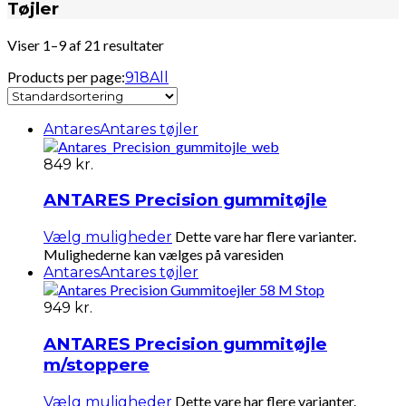
Tøjler
Viser 1–9 af 21 resultater
Products per page:
9
18
All
Antares
Antares tøjler
849
kr.
ANTARES Precision gummitøjle
Dette vare har flere varianter.
Vælg muligheder
Mulighederne kan vælges på varesiden
Antares
Antares tøjler
949
kr.
ANTARES Precision gummitøjle
m/stoppere
Dette vare har flere varianter.
Vælg muligheder