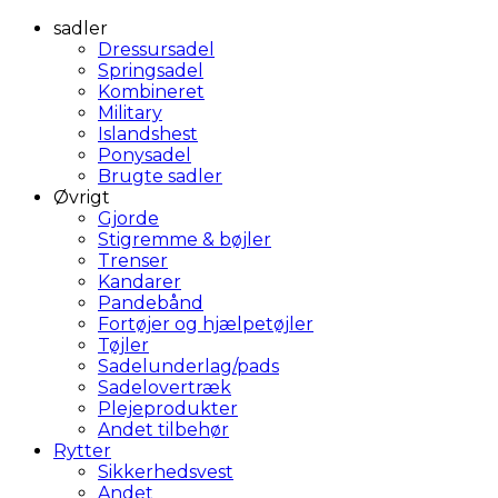
sadler
Dressursadel
Springsadel
Kombineret
Military
Islandshest
Ponysadel
Brugte sadler
Øvrigt
Gjorde
Stigremme & bøjler
Trenser
Kandarer
Pandebånd
Fortøjer og hjælpetøjler
Tøjler
Sadelunderlag/pads
Sadelovertræk
Plejeprodukter
Andet tilbehør
Rytter
Sikkerhedsvest
Andet