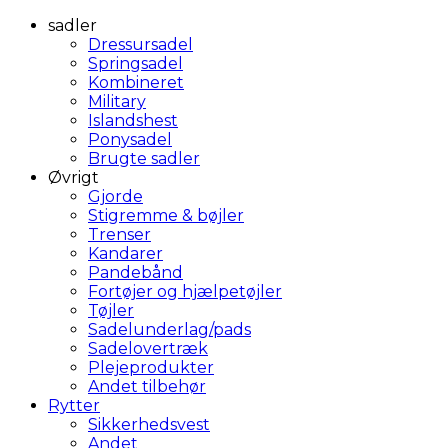
sadler
Dressursadel
Springsadel
Kombineret
Military
Islandshest
Ponysadel
Brugte sadler
Øvrigt
Gjorde
Stigremme & bøjler
Trenser
Kandarer
Pandebånd
Fortøjer og hjælpetøjler
Tøjler
Sadelunderlag/pads
Sadelovertræk
Plejeprodukter
Andet tilbehør
Rytter
Sikkerhedsvest
Andet