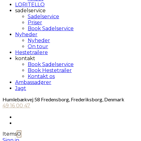
LORITELLO
sadelservice
Sadelservice
Priser
Book Sadelservice
Nyheder
Nyheder
On tour
Hestetrailere
kontakt
Book Sadelservice
Book Hestetrailer
Kontakt os
Ambassadører
Jagt
Humlebækvej 58 Fredensborg, Frederiksborg, Denmark
49 16 00 47
Items
0
Sign in