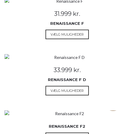
31.999
kr.
RENAISSANCE F
Dette
VÆLG MULIGHEDER
vare
har
flere
varianter.
Mulighederne
33.999
kr.
kan
vælges
RENAISSANCE F D
på
Dette
VÆLG MULIGHEDER
varesiden
vare
SOLD OUT
har
flere
varianter.
Mulighederne
RENAISSANCE F2
kan