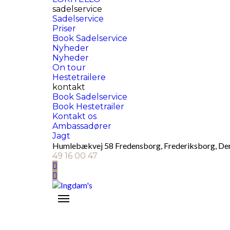
sadelservice
Sadelservice
Priser
Book Sadelservice
Nyheder
Nyheder
On tour
Hestetrailere
kontakt
Book Sadelservice
Book Hestetrailer
Kontakt os
Ambassadører
Jagt
Humlebækvej 58 Fredensborg, Frederiksborg, D
49 16 00 47