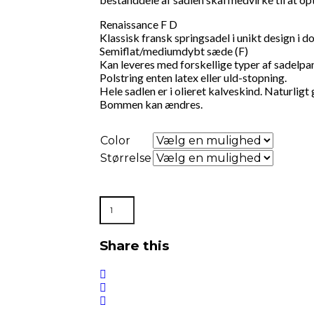
Renaissance F D
Klassisk fransk springsadel i unikt design i 
Semiflat/mediumdybt sæde (F)
Kan leveres med forskellige typer af sadelpa
Polstring enten latex eller uld-stopning.
Hele sadlen er i olieret kalveskind. Naturligt 
Bommen kan ændres.
Color
Størrelse
Renaissance
F
D
antal
Share this