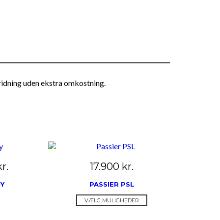
ridning uden ekstra omkostning.
Prisinterval:
kr.
17.900
kr.
9.999 kr.
NY
PASSIER PSL
til
Dette
Dette
11.899 kr.
VÆLG MULIGHEDER
vare
vare
har
har