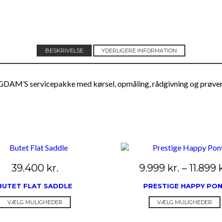
BESKRIVELSE
YDERLIGERE INFORMATION
INGDAM’S servicepakke med kørsel, opmåling, rådgivning og prøve
39.400
kr.
9.999
kr.
–
11.899
BUTET FLAT SADDLE
PRESTIGE HAPPY PO
Dette
VÆLG MULIGHEDER
VÆLG MULIGHEDER
vare
har