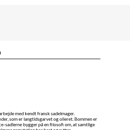
D
amarbejde med kendt fransk sadelmager.
læder, som er langtidsgarvet og olieret. Bommen er
ce-sadlerne bygger på en filosofi om, at samtlige
timere præstation hos hest og rytter.