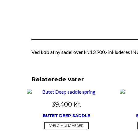
Ved køb af ny sadel over kr. 13.900,- inkluderes 
Relaterede varer
39.400
kr.
BUTET DEEP SADDLE
Dette
VÆLG MULIGHEDER
vare
har