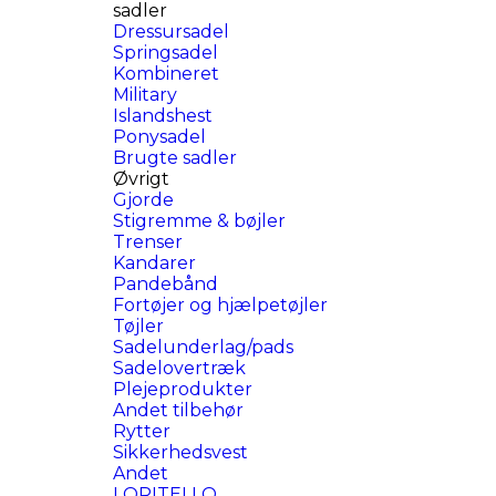
sadler
Dressursadel
Springsadel
Kombineret
Military
Islandshest
Ponysadel
Brugte sadler
Øvrigt
Gjorde
Stigremme & bøjler
Trenser
Kandarer
Pandebånd
Fortøjer og hjælpetøjler
Tøjler
Sadelunderlag/pads
Sadelovertræk
Plejeprodukter
Andet tilbehør
Rytter
Sikkerhedsvest
Andet
LORITELLO