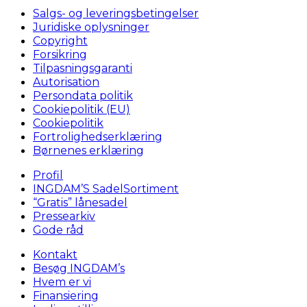
Salgs- og leveringsbetingelser
Juridiske oplysninger
Copyright
Forsikring
Tilpasningsgaranti
Autorisation
Persondata politik
Cookiepolitik (EU)
Cookiepolitik
Fortrolighedserklæring
Børnenes erklæring
Profil
INGDAM’S SadelSortiment
“Gratis” lånesadel
Pressearkiv
Gode råd
Kontakt
Besøg INGDAM’s
Hvem er vi
Finansiering