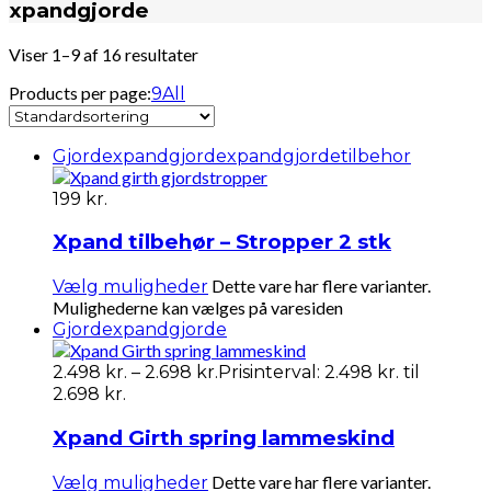
xpandgjorde
Viser 1–9 af 16 resultater
Products per page:
9
All
Gjorde
xpandgjorde
xpandgjordetilbehor
199
kr.
Xpand tilbehør – Stropper 2 stk
Dette vare har flere varianter.
Vælg muligheder
Mulighederne kan vælges på varesiden
Gjorde
xpandgjorde
2.498
kr.
–
2.698
kr.
Prisinterval: 2.498 kr. til
2.698 kr.
Xpand Girth spring lammeskind
Dette vare har flere varianter.
Vælg muligheder