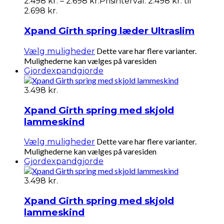
2.498
kr.
–
2.698
kr.
Prisinterval: 2.498 kr. til
2.698 kr.
Xpand Girth spring læder Ultraslim
Dette vare har flere varianter.
Vælg muligheder
Mulighederne kan vælges på varesiden
Gjorde
xpandgjorde
3.498
kr.
Xpand Girth spring med skjold
lammeskind
Dette vare har flere varianter.
Vælg muligheder
Mulighederne kan vælges på varesiden
Gjorde
xpandgjorde
3.498
kr.
Xpand Girth spring med skjold
lammeskind