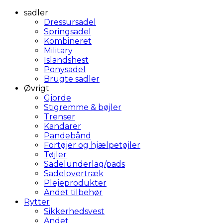
sadler
Dressursadel
Springsadel
Kombineret
Military
Islandshest
Ponysadel
Brugte sadler
Øvrigt
Gjorde
Stigremme & bøjler
Trenser
Kandarer
Pandebånd
Fortøjer og hjælpetøjler
Tøjler
Sadelunderlag/pads
Sadelovertræk
Plejeprodukter
Andet tilbehør
Rytter
Sikkerhedsvest
Andet