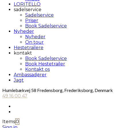
LORITELLO
sadelservice
Sadelservice
Priser
Book Sadelservice
Nyheder
Nyheder
On tour
Hestetrailere
kontakt
Book Sadelservice
Book Hestetrailer
Kontakt os
Ambassadører
Jagt
Humlebækvej 58 Fredensborg, Frederiksborg, Denmark
49 16 00 47
Items
0
Sign in