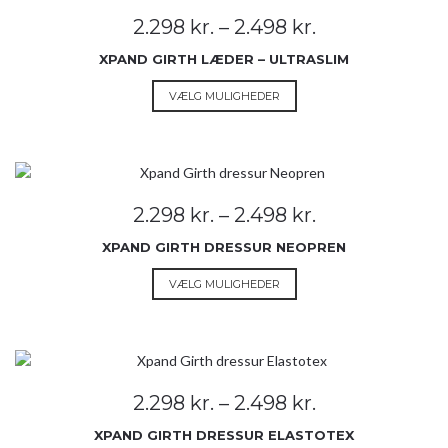
Mulighederne
Prisinterval:
2.298
kr.
–
2.498
kr.
kan
2.298 kr.
vælges
XPAND GIRTH LÆDER – ULTRASLIM
til
på
2.498 kr.
Dette
VÆLG MULIGHEDER
varesiden
vare
har
flere
varianter.
Mulighederne
Prisinterval:
2.298
kr.
–
2.498
kr.
kan
2.298 kr.
vælges
XPAND GIRTH DRESSUR NEOPREN
til
på
2.498 kr.
Dette
VÆLG MULIGHEDER
varesiden
vare
har
flere
varianter.
Mulighederne
Prisinterval:
2.298
kr.
–
2.498
kr.
kan
2.298 kr.
vælges
XPAND GIRTH DRESSUR ELASTOTEX
til