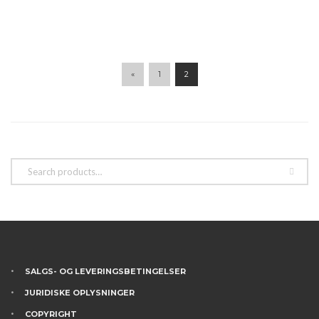
flere
varianter.
Mulighederne
kan
vælges
«
1
2
på
varesiden
SALGS- OG LEVERINGSBETINGELSER
JURIDISKE OPLYSNINGER
COPYRIGHT