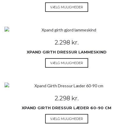
på
2.498 kr.
Dette
VÆLG MULIGHEDER
varesiden
vare
har
flere
varianter.
Mulighederne
2.298
kr.
kan
vælges
XPAND GIRTH DRESSUR LAMMESKIND
på
Dette
VÆLG MULIGHEDER
varesiden
vare
har
flere
varianter.
Mulighederne
2.298
kr.
kan
vælges
XPAND GIRTH DRESSUR LÆDER 60-90 CM
på
Dette
VÆLG MULIGHEDER
varesiden
vare
har