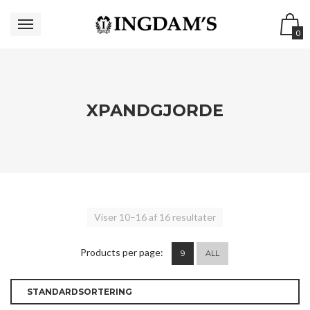
0
XPANDGJORDE
Viser 10–16 af 16 resultater
Products per page:
9
ALL