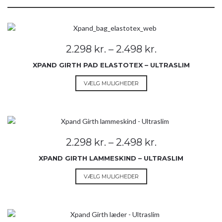
Prisinterval:
2.298
kr.
–
2.498
kr.
2.298 kr.
XPAND GIRTH PAD ELASTOTEX – ULTRASLIM
til
2.498 kr.
Dette
VÆLG MULIGHEDER
vare
har
flere
varianter.
Mulighederne
Prisinterval:
2.298
kr.
–
2.498
kr.
kan
2.298 kr.
vælges
XPAND GIRTH LAMMESKIND – ULTRASLIM
til
på
2.498 kr.
Dette
VÆLG MULIGHEDER
varesiden
vare
har
flere
varianter.