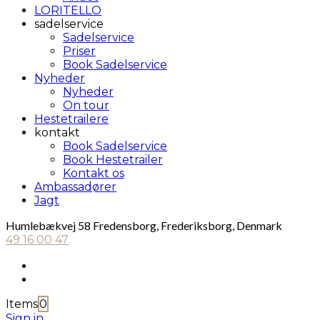
LORITELLO
sadelservice
Sadelservice
Priser
Book Sadelservice
Nyheder
Nyheder
On tour
Hestetrailere
kontakt
Book Sadelservice
Book Hestetrailer
Kontakt os
Ambassadører
Jagt
Humlebækvej 58 Fredensborg, Frederiksborg, Denmark
49 16 00 47
Items
0
Sign in