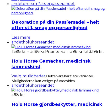
andet
dressur
Passier
passierandet
Dekoration på din Passiersadel – helt
efter stil, smag og personlighed
Læs mere
andet
holuhorseandet
1.598
kr.
–
3.196
kr.
Prisinterval: 1.598 kr. til 3.196 kr.
Holu Horse Gamacher, medicinsk
lammeskind
Dette vare har flere varianter.
Vælg muligheder
Mulighederne kan vælges på varesiden
andet
holuhorseandet
498
kr.
Holu Horse gjordbeskytter, medicinsk