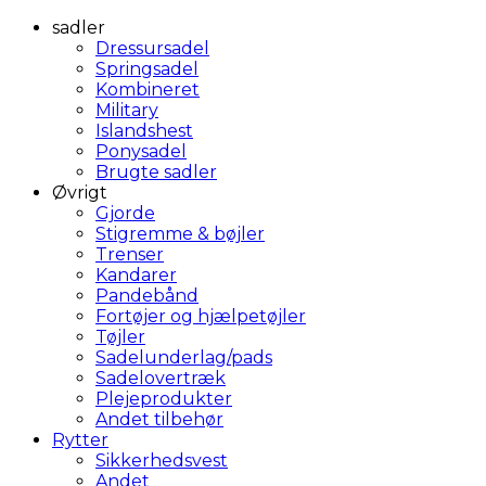
sadler
Dressursadel
Springsadel
Kombineret
Military
Islandshest
Ponysadel
Brugte sadler
Øvrigt
Gjorde
Stigremme & bøjler
Trenser
Kandarer
Pandebånd
Fortøjer og hjælpetøjler
Tøjler
Sadelunderlag/pads
Sadelovertræk
Plejeprodukter
Andet tilbehør
Rytter
Sikkerhedsvest
Andet