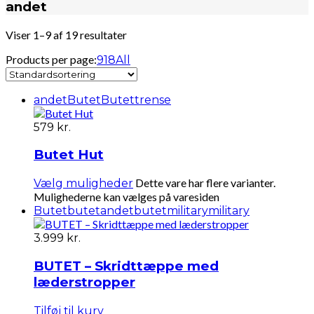
andet
Viser 1–9 af 19 resultater
Products per page:
9
18
All
andet
Butet
Butettrense
579
kr.
Butet Hut
Dette vare har flere varianter.
Vælg muligheder
Mulighederne kan vælges på varesiden
Butet
butetandet
butetmilitary
military
3.999
kr.
BUTET – Skridttæppe med
læderstropper
Tilføj til kurv