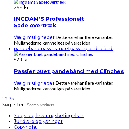
298
kr.
INGDAM’S Professionelt
Sadelovertræk
Dette vare har flere varianter.
Vælg muligheder
Mulighederne kan vælges på varesiden
pandeband
passierandet
passierpandebånd
529
kr.
Passier buet pandebånd med Clinches
Dette vare har flere varianter.
Vælg muligheder
Mulighederne kan vælges på varesiden
1
2
3
»
Søg efter:
Salgs- og leveringsbetingelser
Juridiske oplysninger
Copyright