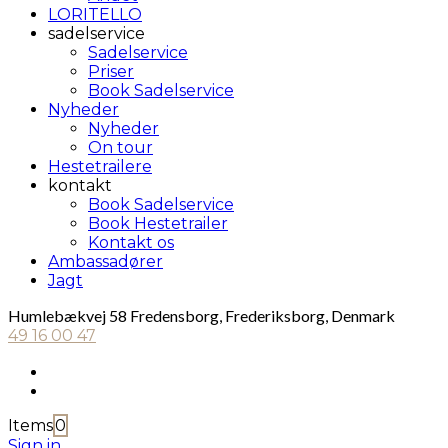
LORITELLO
sadelservice
Sadelservice
Priser
Book Sadelservice
Nyheder
Nyheder
On tour
Hestetrailere
kontakt
Book Sadelservice
Book Hestetrailer
Kontakt os
Ambassadører
Jagt
Humlebækvej 58 Fredensborg, Frederiksborg, Denmark
49 16 00 47
Items
0
Sign in