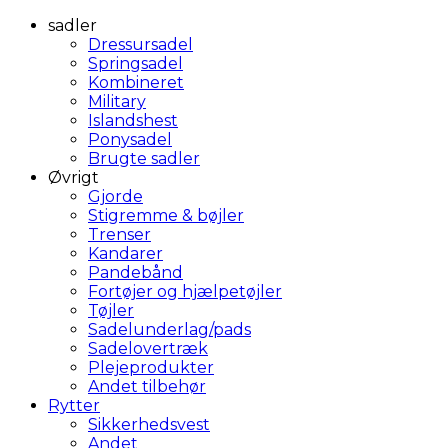
sadler
Dressursadel
Springsadel
Kombineret
Military
Islandshest
Ponysadel
Brugte sadler
Øvrigt
Gjorde
Stigremme & bøjler
Trenser
Kandarer
Pandebånd
Fortøjer og hjælpetøjler
Tøjler
Sadelunderlag/pads
Sadelovertræk
Plejeprodukter
Andet tilbehør
Rytter
Sikkerhedsvest
Andet