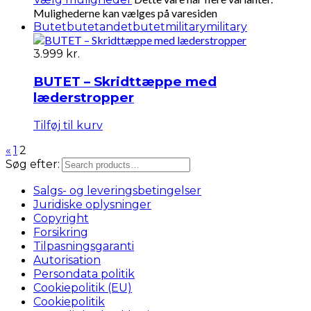
Mulighederne kan vælges på varesiden
Butet
butetandet
butetmilitary
military
3.999
kr.
BUTET – Skridttæppe med
læderstropper
Tilføj til kurv
«
1
2
Søg efter:
Salgs- og leveringsbetingelser
Juridiske oplysninger
Copyright
Forsikring
Tilpasningsgaranti
Autorisation
Persondata politik
Cookiepolitik (EU)
Cookiepolitik