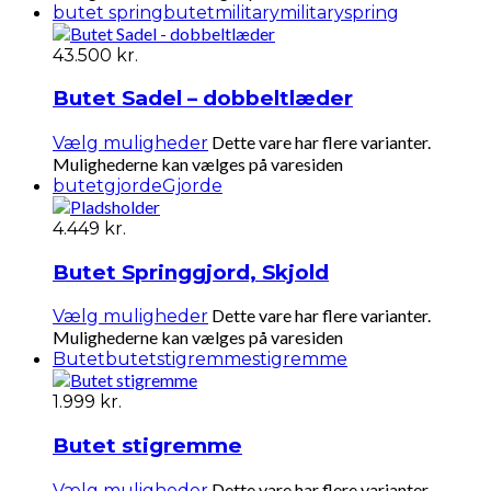
butet spring
butetmilitary
military
spring
43.500
kr.
Butet Sadel – dobbeltlæder
Dette vare har flere varianter.
Vælg muligheder
Mulighederne kan vælges på varesiden
butetgjorde
Gjorde
4.449
kr.
Butet Springgjord, Skjold
Dette vare har flere varianter.
Vælg muligheder
Mulighederne kan vælges på varesiden
Butet
butetstigremme
stigremme
1.999
kr.
Butet stigremme
Dette vare har flere varianter.
Vælg muligheder