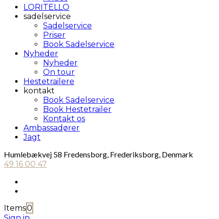
LORITELLO
sadelservice
Sadelservice
Priser
Book Sadelservice
Nyheder
Nyheder
On tour
Hestetrailere
kontakt
Book Sadelservice
Book Hestetrailer
Kontakt os
Ambassadører
Jagt
Humlebækvej 58 Fredensborg, Frederiksborg, Denmark
49 16 00 47
Items
0
Sign in