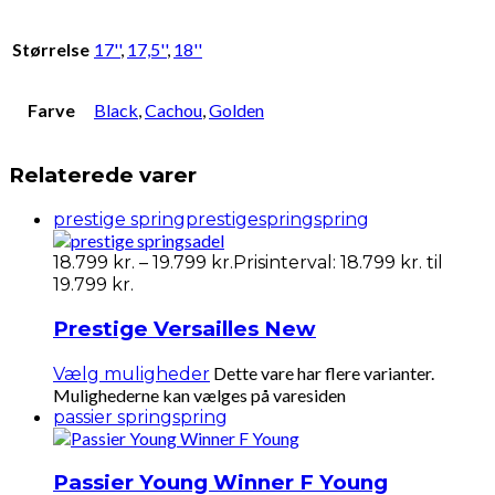
Størrelse
17''
,
17,5''
,
18''
Farve
Black
,
Cachou
,
Golden
Relaterede varer
prestige spring
prestigespring
spring
18.799
kr.
–
19.799
kr.
Prisinterval: 18.799 kr. til
19.799 kr.
Prestige Versailles New
Dette vare har flere varianter.
Vælg muligheder
Mulighederne kan vælges på varesiden
passier spring
spring
Passier Young Winner F Young