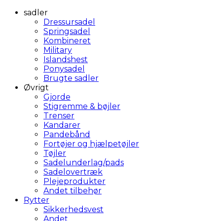
sadler
Dressursadel
Springsadel
Kombineret
Military
Islandshest
Ponysadel
Brugte sadler
Øvrigt
Gjorde
Stigremme & bøjler
Trenser
Kandarer
Pandebånd
Fortøjer og hjælpetøjler
Tøjler
Sadelunderlag/pads
Sadelovertræk
Plejeprodukter
Andet tilbehør
Rytter
Sikkerhedsvest
Andet