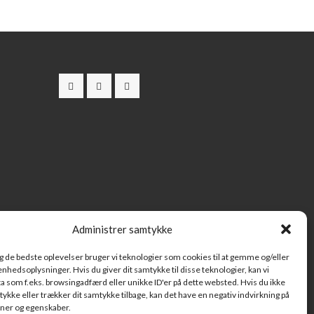
Administrer samtykke
ig de bedste oplevelser bruger vi teknologier som cookies til at gemme og/eller
 enhedsoplysninger. Hvis du giver dit samtykke til disse teknologier, kan vi
a som f.eks. browsingadfærd eller unikke ID'er på dette websted. Hvis du ikke
tykke eller trækker dit samtykke tilbage, kan det have en negativ indvirkning på
oner og egenskaber.