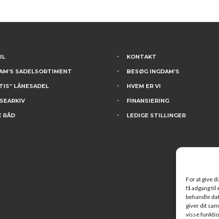
IL
KONTAKT
AM’S SADELSORTIMENT
BESØG INGDAM’S
TIS” LÅNESADEL
HVEM ER VI
SEARKIV
FINANSIERING
 RÅD
LEDIGE STILLINGER
For at give d
få adgang til
behandle dat
giver dit sam
visse funkti