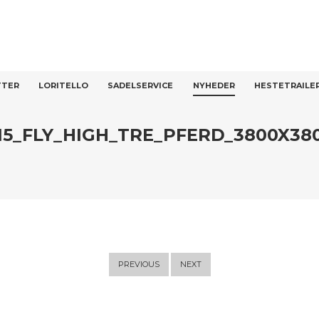
T
TTER
LORITELLO
SADELSERVICE
NYHEDER
HESTETRAILE
15_FLY_HIGH_TRE_PFERD_3800X38
PREVIOUS
NEXT