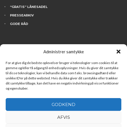
“GRATIS” LÅNESADEL
PRESSEARKIV
GODE RÅD
KONTAKT
Administrer samtykke
BESØG INGDAM’S
HVEM ER VI
For at give dig de bedste oplevelser bruger vi teknologier som cookies til at
gemme og/eller få adgang til enhedsoplysninger. Hvis du giver dit samtykke
FINANSIERING
til disse teknologier, kan vi behandle data som f.eks. browsingadfærd eller
unikke ID'er på dette websted. Hvis du ikke giver dit samtykke eller trækker
LEDIGE STILLINGER
dit samtykke tilbage, kan det have en negativ indvirkning på visse funktioner
og egenskaber.
GODKEND
AFVIS