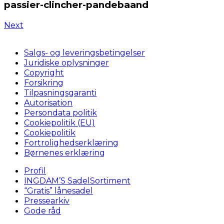
passier-clincher-pandebaand
Next
Salgs- og leveringsbetingelser
Juridiske oplysninger
Copyright
Forsikring
Tilpasningsgaranti
Autorisation
Persondata politik
Cookiepolitik (EU)
Cookiepolitik
Fortrolighedserklæring
Børnenes erklæring
Profil
INGDAM’S SadelSortiment
“Gratis” lånesadel
Pressearkiv
Gode råd