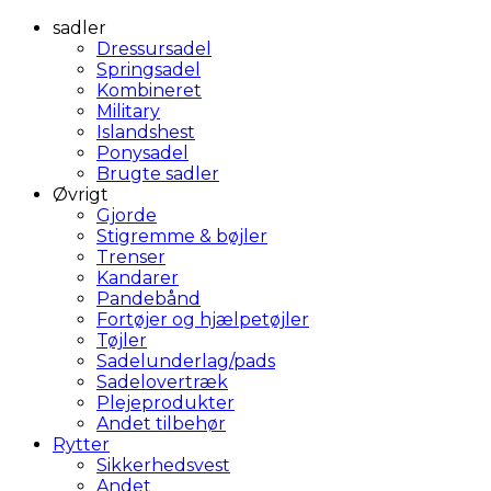
sadler
Dressursadel
Springsadel
Kombineret
Military
Islandshest
Ponysadel
Brugte sadler
Øvrigt
Gjorde
Stigremme & bøjler
Trenser
Kandarer
Pandebånd
Fortøjer og hjælpetøjler
Tøjler
Sadelunderlag/pads
Sadelovertræk
Plejeprodukter
Andet tilbehør
Rytter
Sikkerhedsvest
Andet