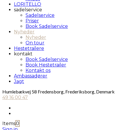
LORITELLO
sadelservice
Sadelservice
Priser
Book Sadelservice
Nyheder
Nyheder
On tour
Hestetrailere
kontakt
Book Sadelservice
Book Hestetrailer
Kontakt os
Ambassadører
Jagt
Humlebækvej 58 Fredensborg, Frederiksborg, Denmark
49 16 00 47
Items
0
Sign in