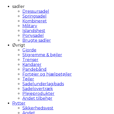
sadler
Dressursadel
Springsadel
Kombineret
Military
Islandshest
Ponysadel
Brugte sadler
Øvrigt
Gjorde
Stigremme & bøjler
Trenser
Kandarer
Pandebånd
Fortøjer og hjælpetøjler
Tøjler
Sadelunderlag/pads
Sadelovertræk
Plejeprodukter
Andet tilbehør
Rytter
Sikkerhedsvest
Andet