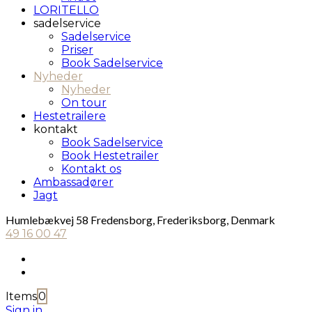
LORITELLO
sadelservice
Sadelservice
Priser
Book Sadelservice
Nyheder
Nyheder
On tour
Hestetrailere
kontakt
Book Sadelservice
Book Hestetrailer
Kontakt os
Ambassadører
Jagt
Humlebækvej 58 Fredensborg, Frederiksborg, Denmark
49 16 00 47
Items
0
Sign in