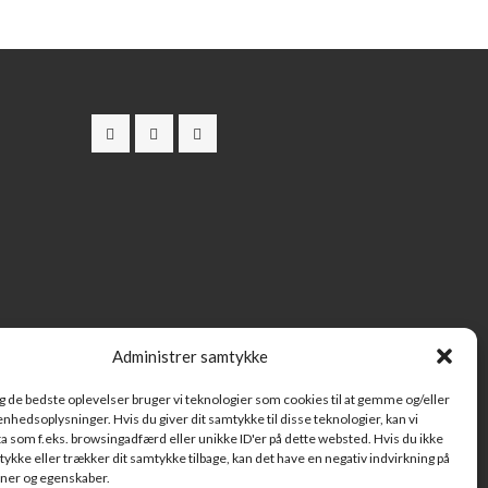
Administrer samtykke
ig de bedste oplevelser bruger vi teknologier som cookies til at gemme og/eller
 enhedsoplysninger. Hvis du giver dit samtykke til disse teknologier, kan vi
a som f.eks. browsingadfærd eller unikke ID'er på dette websted. Hvis du ikke
tykke eller trækker dit samtykke tilbage, kan det have en negativ indvirkning på
oner og egenskaber.