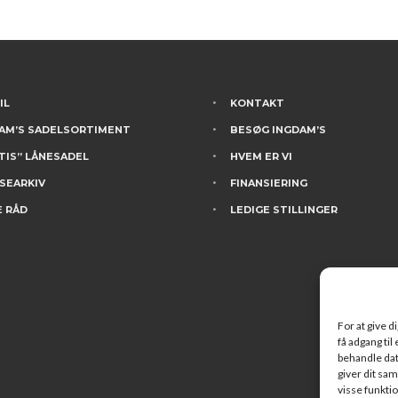
IL
KONTAKT
AM’S SADELSORTIMENT
BESØG INGDAM’S
TIS” LÅNESADEL
HVEM ER VI
SEARKIV
FINANSIERING
 RÅD
LEDIGE STILLINGER
For at give d
få adgang til
behandle dat
giver dit sam
visse funkti