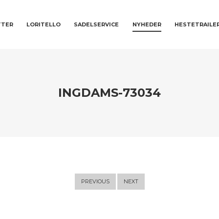
T
TTER
LORITELLO
SADELSERVICE
NYHEDER
HESTETRAILE
INGDAMS-73034
PREVIOUS
NEXT