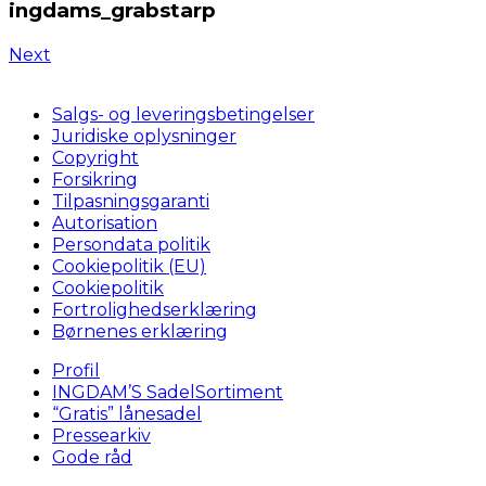
ingdams_grabstarp
Next
Salgs- og leveringsbetingelser
Juridiske oplysninger
Copyright
Forsikring
Tilpasningsgaranti
Autorisation
Persondata politik
Cookiepolitik (EU)
Cookiepolitik
Fortrolighedserklæring
Børnenes erklæring
Profil
INGDAM’S SadelSortiment
“Gratis” lånesadel
Pressearkiv
Gode råd