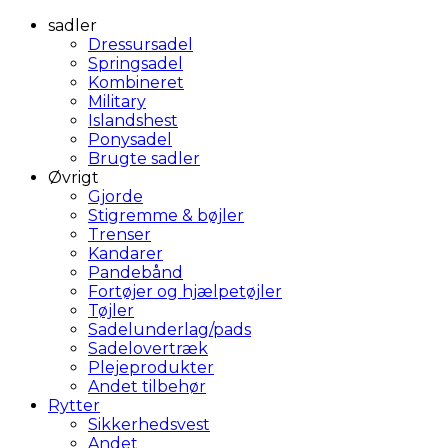
sadler
Dressursadel
Springsadel
Kombineret
Military
Islandshest
Ponysadel
Brugte sadler
Øvrigt
Gjorde
Stigremme & bøjler
Trenser
Kandarer
Pandebånd
Fortøjer og hjælpetøjler
Tøjler
Sadelunderlag/pads
Sadelovertræk
Plejeprodukter
Andet tilbehør
Rytter
Sikkerhedsvest
Andet