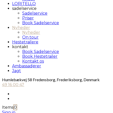
LORITELLO
sadelservice
Sadelservice
Priser
Book Sadelservice
Nyheder
Nyheder
On tour
Hestetrailere
kontakt
Book Sadelservice
Book Hestetrailer
Kontakt os
Ambassadører
Jagt
Humlebækvej 58 Fredensborg, Frederiksborg, Denmark
49 16 00 47
Items
0
Sign in