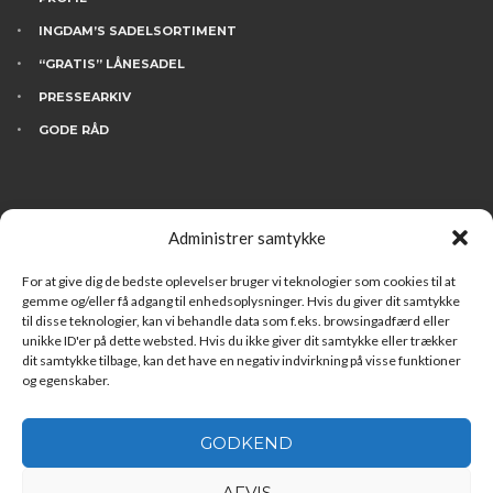
INGDAM’S SADELSORTIMENT
“GRATIS” LÅNESADEL
PRESSEARKIV
GODE RÅD
KONTAKT
Administrer samtykke
BESØG INGDAM’S
HVEM ER VI
For at give dig de bedste oplevelser bruger vi teknologier som cookies til at
gemme og/eller få adgang til enhedsoplysninger. Hvis du giver dit samtykke
FINANSIERING
til disse teknologier, kan vi behandle data som f.eks. browsingadfærd eller
unikke ID'er på dette websted. Hvis du ikke giver dit samtykke eller trækker
LEDIGE STILLINGER
dit samtykke tilbage, kan det have en negativ indvirkning på visse funktioner
og egenskaber.
GODKEND
AFVIS