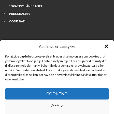
“GRATIS” LÅNESADEL
PRESSEARKIV
GODE RÅD
KONTAKT
Administrer samtykke
BESØG INGDAM’S
HVEM ER VI
For at give dig de bedste oplevelser bruger vi teknologier som cookies til at
gemme og/eller få adgang til enhedsoplysninger. Hvis du giver dit samtykke
FINANSIERING
til disse teknologier, kan vi behandle data som f.eks. browsingadfærd eller
unikke ID'er på dette websted. Hvis du ikke giver dit samtykke eller trækker
LEDIGE STILLINGER
dit samtykke tilbage, kan det have en negativ indvirkning på visse funktioner
og egenskaber.
GODKEND
AFVIS