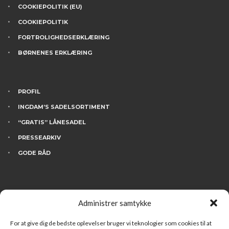
COOKIEPOLITIK (EU)
COOKIEPOLITIK
FORTROLIGHEDSERKLÆRING
BØRNENES ERKLÆRING
PROFIL
INGDAM’S SADELSORTIMENT
“GRATIS” LÅNESADEL
PRESSEARKIV
GODE RÅD
KONTAKT
Administrer samtykke
BESØG INGDAM’S
HVEM ER VI
For at give dig de bedste oplevelser bruger vi teknologier som cookies til at