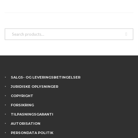
vælges
på
varesiden
SALGS- OG LEVERINGSBETINGELSER
JURIDISKE OPLYSNINGER
COPYRIGHT
FORSIKRING
TILPASNINGSGARANTI
AUTORISATION
PERSONDATA POLITIK