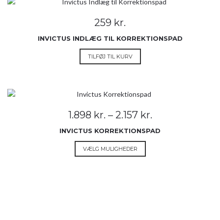
259
kr.
INVICTUS INDLÆG TIL KORREKTIONSPAD
TILFØJ TIL KURV
Prisinterval:
1.898
kr.
–
2.157
kr.
1.898 kr.
INVICTUS KORREKTIONSPAD
til
2.157 kr.
Dette
VÆLG MULIGHEDER
vare
har
flere
varianter.
Mulighederne
kan