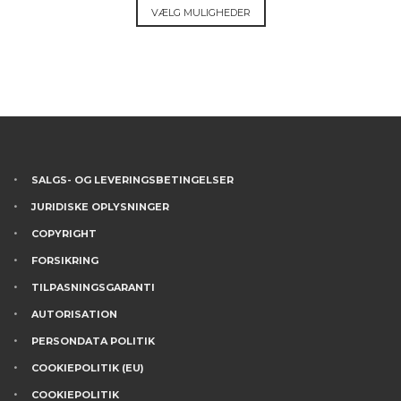
Dette
VÆLG MULIGHEDER
varesiden
vare
har
flere
varianter.
Mulighederne
kan
vælges
på
SALGS- OG LEVERINGSBETINGELSER
varesiden
JURIDISKE OPLYSNINGER
COPYRIGHT
FORSIKRING
TILPASNINGSGARANTI
AUTORISATION
PERSONDATA POLITIK
COOKIEPOLITIK (EU)
COOKIEPOLITIK