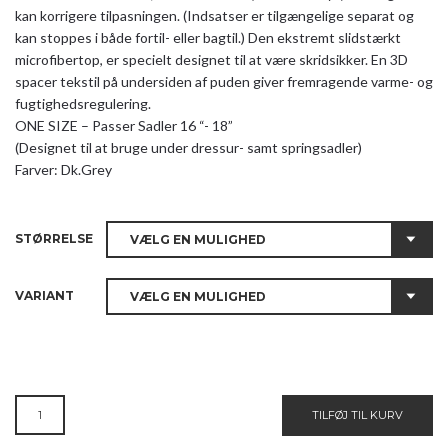
kan korrigere tilpasningen. (Indsatser er tilgængelige separat og
kan stoppes i både fortil- eller bagtil.) Den ekstremt slidstærkt
microfibertop, er specielt designet til at være skridsikker. En 3D
spacer tekstil på undersiden af ​​puden giver fremragende varme- og
fugtighedsregulering.
ONE SIZE – Passer Sadler 16 “- 18”
(Designet til at bruge under dressur- samt springsadler)
Farver: Dk.Grey
STØRRELSE
VARIANT
INVICTUS
TILFØJ TIL KURV
KORREKTIONSPAD
ANTAL