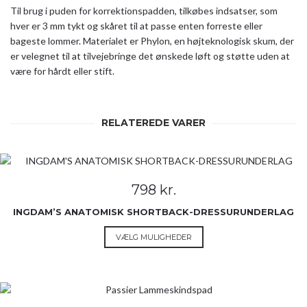
Til brug i puden for korrektionspadden, tilkøbes indsatser, som
hver er 3 mm tykt og skåret til at passe enten forreste eller
bageste lommer. Materialet er Phylon, en højteknologisk skum, der
er velegnet til at tilvejebringe det ønskede løft og støtte uden at
være for hårdt eller stift.
RELATEREDE VARER
798
kr.
INGDAM’S ANATOMISK SHORTBACK-DRESSURUNDERLAG
Dette
VÆLG MULIGHEDER
vare
har
flere
varianter.