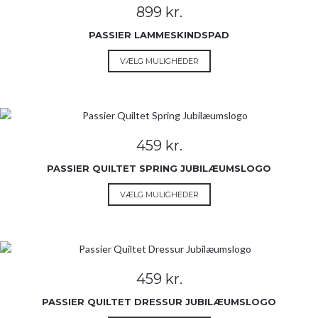
Mulighederne
899
kr.
kan
vælges
PASSIER LAMMESKINDSPAD
på
Dette
VÆLG MULIGHEDER
varesiden
vare
har
flere
varianter.
Mulighederne
459
kr.
kan
vælges
PASSIER QUILTET SPRING JUBILÆUMSLOGO
på
Dette
VÆLG MULIGHEDER
varesiden
vare
har
flere
varianter.
Mulighederne
459
kr.
kan
vælges
PASSIER QUILTET DRESSUR JUBILÆUMSLOGO
på