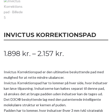
INVICTUS KORREKTIONSPAD
Prisinterval:
1.898
kr.
–
2.157
kr.
1.898 kr.
til
2.157 kr.
Invictus Korrektionspad er den ultimative beskyttende pad med
mulighed for at rette mindre ubalancer.
Invictus Korrektionspad har to lommer på hver side, hvor indsatser
kan løse tilpasning. Indsatserne kan købes separat til denne pad,
så ønskes det at bruge padden uden indsatser kan de tages ud.
Det D3O® beskyttende lag med den patenterede intelligente
molekylære struktur er kernen af ​​puden.
Padden har to lommer, hvor indsatser (hver 3 mm tyk) strategisk