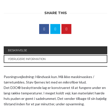
SHARE THIS
BESKRIVELSE
YDERLIGERE INFORMATION
Pasningsvejledning: Håndvask kun. Må ikke maskinvaskes /
tørretumbles. Støv fjernes let med en mikrofiber klud.
Det D3O® beskyttende lag er konstrueret til at fungere under en
lang række temperaturer. I meget koldt vejr, kan materialet hærde
hvis puden er gemt i sadelrummet. Det vender tilbage til sin bøjelig
tilstand inden for et par minutter, under opvarmning.