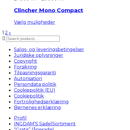
varianter.
27.900 kr.
Mulighederne
til
Clincher Mono Compact
kan
29.900 kr.
vælges
Dette
Vælg muligheder
på
vare
varesiden
1
2
»
har
Søg
flere
efter:
varianter.
Mulighederne
Salgs- og leveringsbetingelser
kan
Juridiske oplysninger
vælges
Copyright
på
Forsikring
varesiden
Tilpasningsgaranti
Autorisation
Persondata politik
Cookiepolitik (EU)
Cookiepolitik
Fortrolighedserklæring
Børnenes erklæring
Profil
INGDAM’S SadelSortiment
“Gratis” lånesadel