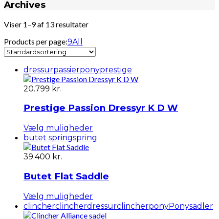
Archives
Viser 1–9 af 13 resultater
Products per page:
9
All
dressur
passierpony
prestige
20.799
kr.
Prestige Passion Dressyr K D W
Dette
Vælg muligheder
vare
butet spring
spring
har
flere
39.400
kr.
varianter.
Mulighederne
Butet Flat Saddle
kan
vælges
Dette
Vælg muligheder
på
vare
clincher
clincherdressur
clincherpony
Ponysadler
varesiden
har