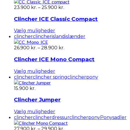
har
flere
Prisinterval:
23.900
kr.
–
25.900
kr.
varianter.
23.900 kr.
Mulighederne
til
Clincher ICE Classic Compact
kan
25.900 kr.
vælges
Dette
Vælg muligheder
på
vare
clincher
clincherisland
islænder
varesiden
har
flere
Prisinterval:
26.900
kr.
–
28.900
kr.
varianter.
26.900 kr.
Mulighederne
til
Clincher ICE Mono Compact
kan
28.900 kr.
vælges
Dette
Vælg muligheder
på
vare
clincher
clincher spring
clincherpony
varesiden
har
flere
15.900
kr.
varianter.
Mulighederne
Clincher Jumper
kan
vælges
Dette
Vælg muligheder
på
vare
clincher
clincherdressur
clincherpony
Ponysadler
varesiden
har
flere
Prisinterval:
27.900
kr.
–
29.900
kr.