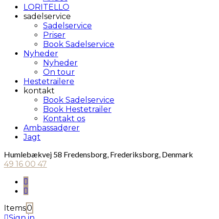
LORITELLO
sadelservice
Sadelservice
Priser
Book Sadelservice
Nyheder
Nyheder
On tour
Hestetrailere
kontakt
Book Sadelservice
Book Hestetrailer
Kontakt os
Ambassadører
Jagt
Humlebækvej 58 Fredensborg, Frederiksborg, Denmark
49 16 00 47
Items
0
Sign in