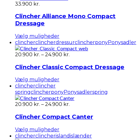
flere
33.900
kr.
varianter.
Mulighederne
Clincher Alliance Mono Compact
kan
Dressage
vælges
på
Dette
Vælg muligheder
varesiden
vare
clincher
clincherdressur
clincherpony
Ponysadler
har
flere
Prisinterval:
20.900
kr.
–
24.900
kr.
varianter.
20.900 kr.
Mulighederne
til
Clincher Classic Compact Dressage
kan
24.900 kr.
vælges
Dette
Vælg muligheder
på
vare
clincher
clincher
varesiden
har
spring
clincherpony
Ponysadler
spring
flere
varianter.
Prisinterval:
20.900
kr.
–
24.900
kr.
Mulighederne
20.900 kr.
kan
til
Clincher Compact Canter
vælges
24.900 kr.
på
Dette
Vælg muligheder
varesiden
vare
clincher
clincherisland
islænder