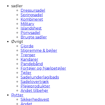
sadler
Dressursadel
Springsadel
Kombineret
Military
Islandshest
Ponysadel
Brugte sadler
Øvrigt
Gjorde
Stigremme & bøjler
Trenser
Kandarer
Pandebånd
Fortøjer og hjælpetøjler
Tøjler
Sadelunderlag/pads
Sadelovertræk
Plejeprodukter
Andet tilbehør
Rytter
Sikkerhedsvest
Andet