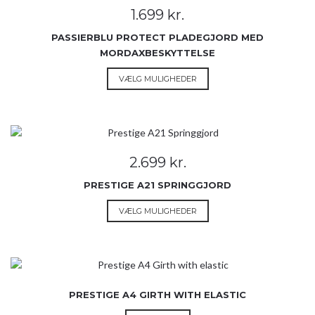
Mulighederne
1.699
kr.
kan
vælges
PASSIERBLU PROTECT PLADEGJORD MED
på
MORDAXBESKYTTELSE
varesiden
Dette
VÆLG MULIGHEDER
vare
har
flere
varianter.
Mulighederne
2.699
kr.
kan
vælges
PRESTIGE A21 SPRINGGJORD
på
Dette
VÆLG MULIGHEDER
varesiden
vare
har
flere
varianter.
Mulighederne
PRESTIGE A4 GIRTH WITH ELASTIC
kan
vælges