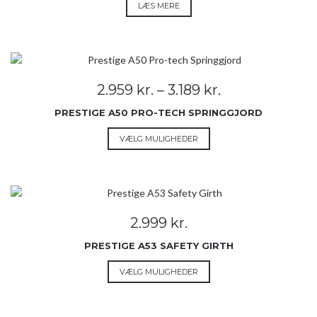
LÆS MERE
på
varesiden
Prisinterval:
2.959
kr.
–
3.189
kr.
2.959 kr.
PRESTIGE A50 PRO-TECH SPRINGGJORD
til
3.189 kr.
Dette
VÆLG MULIGHEDER
vare
har
flere
varianter.
Mulighederne
2.999
kr.
kan
vælges
PRESTIGE A53 SAFETY GIRTH
på
Dette
VÆLG MULIGHEDER
varesiden
vare
har
flere