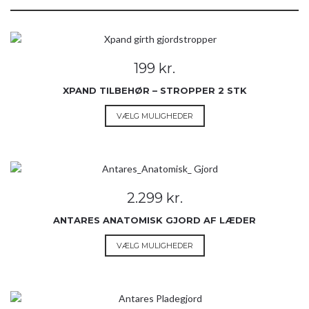
199
kr.
XPAND TILBEHØR – STROPPER 2 STK
Dette
VÆLG MULIGHEDER
vare
har
flere
varianter.
Mulighederne
2.299
kr.
kan
vælges
ANTARES ANATOMISK GJORD AF LÆDER
på
Dette
VÆLG MULIGHEDER
varesiden
vare
har
flere
varianter.