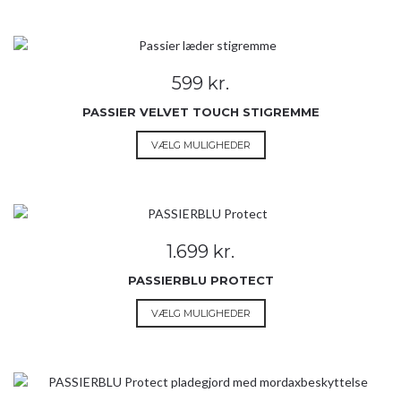
har
flere
varianter.
Mulighederne
599
kr.
kan
vælges
PASSIER VELVET TOUCH STIGREMME
på
Dette
VÆLG MULIGHEDER
varesiden
vare
har
flere
varianter.
Mulighederne
1.699
kr.
kan
vælges
PASSIERBLU PROTECT
på
Dette
VÆLG MULIGHEDER
varesiden
vare
har
flere
varianter.