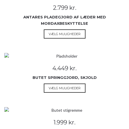
Mulighederne
2.799
kr.
kan
vælges
ANTARES PLADEGJORD AF LÆDER MED
på
MORDAXBESKYTTELSE
varesiden
Dette
VÆLG MULIGHEDER
vare
har
flere
varianter.
Mulighederne
4.449
kr.
kan
vælges
BUTET SPRINGGJORD, SKJOLD
på
Dette
VÆLG MULIGHEDER
varesiden
vare
har
flere
varianter.
Mulighederne
1.999
kr.
kan