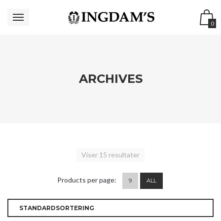
0
ARCHIVES
Viser 15 resultater
Products per page:
9
ALL