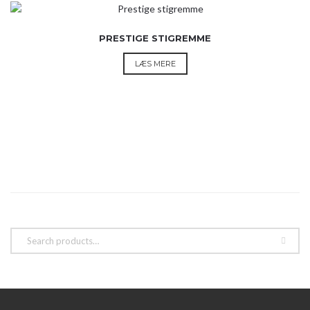
varianter.
Mulighederne
PRESTIGE STIGREMME
kan
vælges
LÆS MERE
på
varesiden