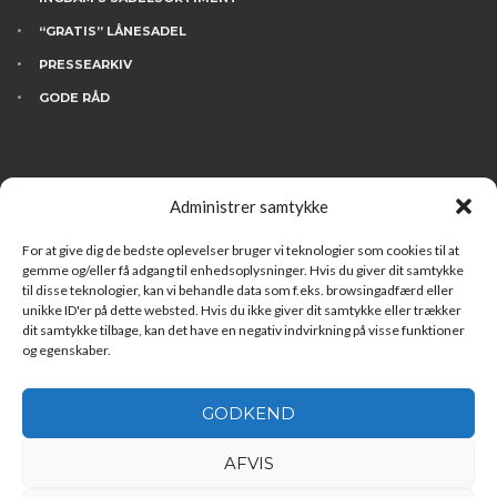
“GRATIS” LÅNESADEL
PRESSEARKIV
GODE RÅD
KONTAKT
Administrer samtykke
BESØG INGDAM’S
HVEM ER VI
For at give dig de bedste oplevelser bruger vi teknologier som cookies til at
gemme og/eller få adgang til enhedsoplysninger. Hvis du giver dit samtykke
FINANSIERING
til disse teknologier, kan vi behandle data som f.eks. browsingadfærd eller
unikke ID'er på dette websted. Hvis du ikke giver dit samtykke eller trækker
LEDIGE STILLINGER
dit samtykke tilbage, kan det have en negativ indvirkning på visse funktioner
og egenskaber.
GODKEND
AFVIS