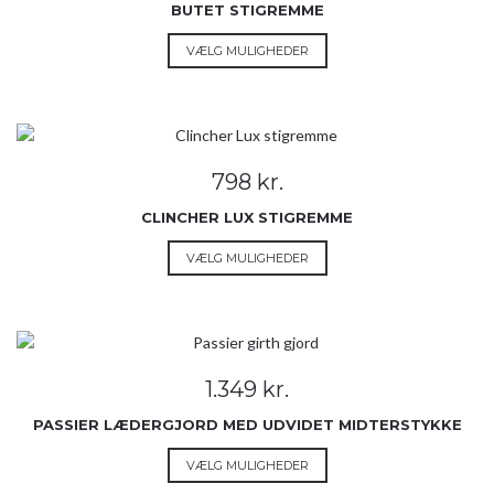
vælges
BUTET STIGREMME
på
Dette
VÆLG MULIGHEDER
varesiden
vare
har
flere
varianter.
Mulighederne
798
kr.
kan
vælges
CLINCHER LUX STIGREMME
på
Dette
VÆLG MULIGHEDER
varesiden
vare
har
flere
varianter.
Mulighederne
1.349
kr.
kan
vælges
PASSIER LÆDERGJORD MED UDVIDET MIDTERSTYKKE
på
Dette
VÆLG MULIGHEDER
varesiden
vare