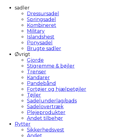
sadler
Dressursadel
Springsadel
Kombineret
Military
Islandshest
Ponysadel
Brugte sadler
Øvrigt
Gjorde
Stigremme & bøjler
Trenser
Kandarer
Pandebånd
Fortøjer og hjælpetøjler
Tøjler
Sadelunderlag/pads
Sadelovertræk
Plejeprodukter
Andet tilbehør
Rytter
Sikkerhedsvest
Andet