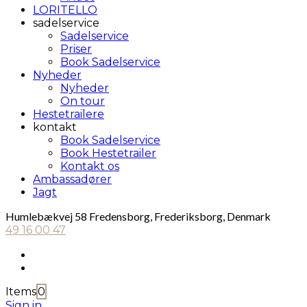
LORITELLO
sadelservice
Sadelservice
Priser
Book Sadelservice
Nyheder
Nyheder
On tour
Hestetrailere
kontakt
Book Sadelservice
Book Hestetrailer
Kontakt os
Ambassadører
Jagt
Humlebækvej 58 Fredensborg, Frederiksborg, Denmark
49 16 00 47
Items
0
Sign in