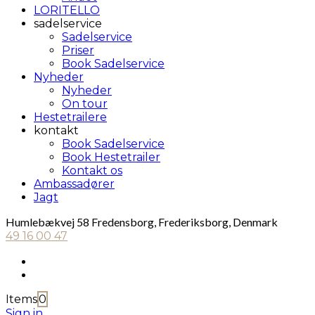
LORITELLO
sadelservice
Sadelservice
Priser
Book Sadelservice
Nyheder
Nyheder
On tour
Hestetrailere
kontakt
Book Sadelservice
Book Hestetrailer
Kontakt os
Ambassadører
Jagt
Humlebækvej 58 Fredensborg, Frederiksborg, Denmark
49 16 00 47
Items
0
Sign in