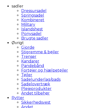
sadler
Dressursadel
Springsadel
Kombineret
Military
Islandshest
Ponysadel
Brugte sadler
Øvrigt
Gjorde
Stigremme & bøjler
Trenser
Kandarer
Pandebånd
Fortøjer og hjælpetøjler
Tøjler
Sadelunderlag/pads
Sadelovertræk
Plejeprodukter
Andet tilbehør
Rytter
Sikkerhedsvest
Andet