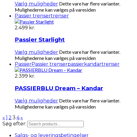
Dette vare har flere varianter.
Vælg muligheder
Mulighederne kan vælges på varesiden
Passier trenser
trenser
2.499
kr.
Passier Starlight
Dette vare har flere varianter.
Vælg muligheder
Mulighederne kan vælges på varesiden
Passier
Passier trenser
passierkandar
trenser
2.399
kr.
PASSIERBLU Dream – Kandar
Dette vare har flere varianter.
Vælg muligheder
Mulighederne kan vælges på varesiden
«
1
2
3
4
»
Søg efter:
Salgs- og leveringsbetingelser