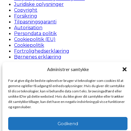
Juridiske oplysninger
Copyright
Forsikring
Tilpasningsgaranti
Autorisation
Persondata politik
Cookiepolitik (EU)
Cookiepolitik
Fortrolighedserklæring
Børnenes erklæring
Profil
Administrer samtykke
INGDAM’S SadelSortiment
“Gratis” lånesadel
For at give dig de bedste oplevelser bruger vi teknologier som cookies til at
Pressearkiv
gemme og/eller få adgang til enhedsoplysninger. Hvis du giver dit samtykke
Gode råd
til disse teknologier, kan vi behandle data som f.eks. browsingadfærd eller
unikke ID'er på dette websted. Hvis du ikke giver dit samtykke eller trækker
Kontakt
dit samtykke tilbage, kan det have en negativ indvirkning på visse funktioner
Besøg INGDAM’s
og egenskaber.
Hvem er vi
Finansiering
Godkend
Ledige stillinger