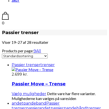
JAGT
0
Passier trenser
Viser 19–27 af 28 resultater
Products per page:
9
All
Passier trenser
trenser
2.699
kr.
Passier Move – Trense
Dette vare har flere varianter.
Vælg muligheder
Mulighederne kan vælges på varesiden
andet
pandeband
Passier
trenser
passierandet
passierpandebånd
trenser