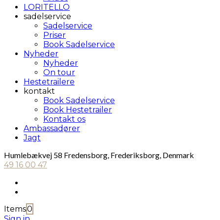
LORITELLO
sadelservice
Sadelservice
Priser
Book Sadelservice
Nyheder
Nyheder
On tour
Hestetrailere
kontakt
Book Sadelservice
Book Hestetrailer
Kontakt os
Ambassadører
Jagt
Humlebækvej 58 Fredensborg, Frederiksborg, Denmark
49 16 00 47
Items
0
Sign in