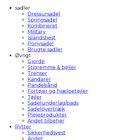
sadler
Dressursadel
Springsadel
Kombineret
Military
Islandshest
Ponysadel
Brugte sadler
Øvrigt
Gjorde
Stigremme & bøjler
Trenser
Kandarer
Pandebånd
Fortøjer og hjælpetøjler
Tøjler
Sadelunderlag/pads
Sadelovertræk
Plejeprodukter
Andet tilbehør
Rytter
Sikkerhedsvest
Andet