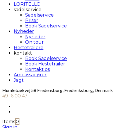
LORITELLO
sadelservice
Sadelservice
Priser
Book Sadelservice
Nyheder
Nyheder
On tour
Hestetrailere
kontakt
Book Sadelservice
Book Hestetrailer
Kontakt os
Ambassadører
Jagt
Humlebækvej 58 Fredensborg, Frederiksborg, Denmark
49 16 00 47
Items
0
Sign in