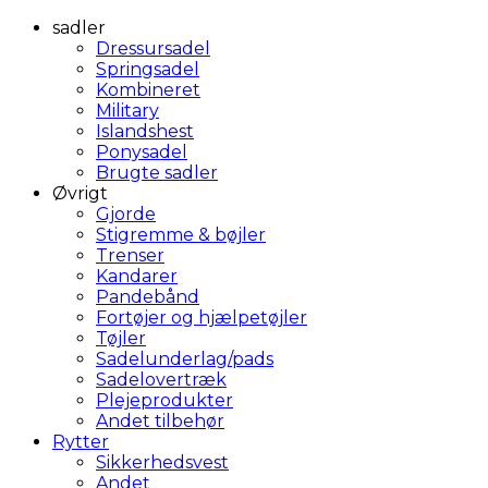
sadler
Dressursadel
Springsadel
Kombineret
Military
Islandshest
Ponysadel
Brugte sadler
Øvrigt
Gjorde
Stigremme & bøjler
Trenser
Kandarer
Pandebånd
Fortøjer og hjælpetøjler
Tøjler
Sadelunderlag/pads
Sadelovertræk
Plejeprodukter
Andet tilbehør
Rytter
Sikkerhedsvest
Andet