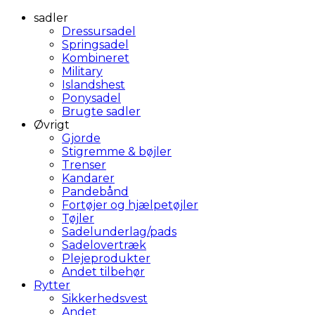
sadler
Dressursadel
Springsadel
Kombineret
Military
Islandshest
Ponysadel
Brugte sadler
Øvrigt
Gjorde
Stigremme & bøjler
Trenser
Kandarer
Pandebånd
Fortøjer og hjælpetøjler
Tøjler
Sadelunderlag/pads
Sadelovertræk
Plejeprodukter
Andet tilbehør
Rytter
Sikkerhedsvest
Andet