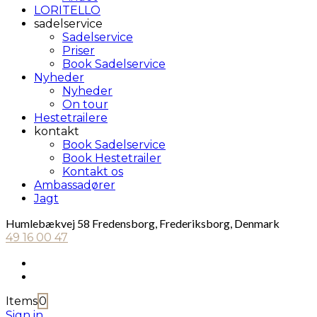
LORITELLO
sadelservice
Sadelservice
Priser
Book Sadelservice
Nyheder
Nyheder
On tour
Hestetrailere
kontakt
Book Sadelservice
Book Hestetrailer
Kontakt os
Ambassadører
Jagt
Humlebækvej 58 Fredensborg, Frederiksborg, Denmark
49 16 00 47
Items
0
Sign in