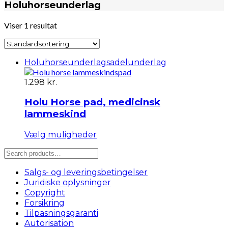
Holuhorseunderlag
Viser 1 resultat
Holuhorseunderlag
sadelunderlag
1.298
kr.
Holu Horse pad, medicinsk
lammeskind
Dette
Vælg muligheder
vare
Søg
har
efter:
flere
Salgs- og leveringsbetingelser
varianter.
Mulighederne
Juridiske oplysninger
kan
Copyright
vælges
Forsikring
på
Tilpasningsgaranti
varesiden
Autorisation