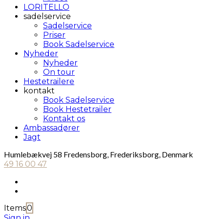
LORITELLO
sadelservice
Sadelservice
Priser
Book Sadelservice
Nyheder
Nyheder
On tour
Hestetrailere
kontakt
Book Sadelservice
Book Hestetrailer
Kontakt os
Ambassadører
Jagt
Humlebækvej 58 Fredensborg, Frederiksborg, Denmark
49 16 00 47
Items
0
Sign in