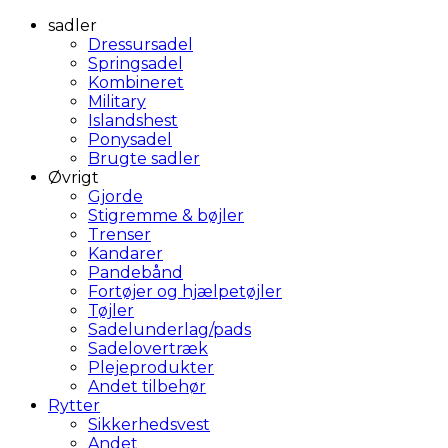
sadler
Dressursadel
Springsadel
Kombineret
Military
Islandshest
Ponysadel
Brugte sadler
Øvrigt
Gjorde
Stigremme & bøjler
Trenser
Kandarer
Pandebånd
Fortøjer og hjælpetøjler
Tøjler
Sadelunderlag/pads
Sadelovertræk
Plejeprodukter
Andet tilbehør
Rytter
Sikkerhedsvest
Andet