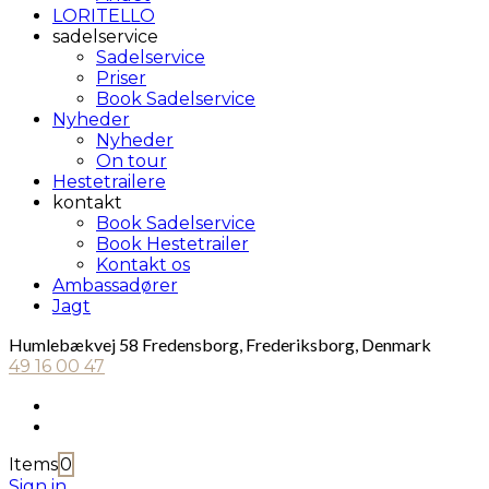
LORITELLO
sadelservice
Sadelservice
Priser
Book Sadelservice
Nyheder
Nyheder
On tour
Hestetrailere
kontakt
Book Sadelservice
Book Hestetrailer
Kontakt os
Ambassadører
Jagt
Humlebækvej 58 Fredensborg, Frederiksborg, Denmark
49 16 00 47
Items
0
Sign in