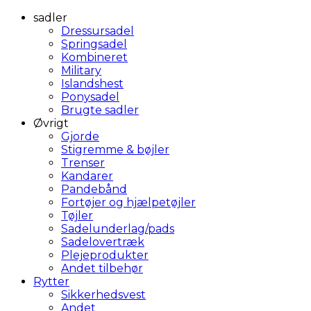
sadler
Dressursadel
Springsadel
Kombineret
Military
Islandshest
Ponysadel
Brugte sadler
Øvrigt
Gjorde
Stigremme & bøjler
Trenser
Kandarer
Pandebånd
Fortøjer og hjælpetøjler
Tøjler
Sadelunderlag/pads
Sadelovertræk
Plejeprodukter
Andet tilbehør
Rytter
Sikkerhedsvest
Andet