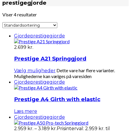
prestigegjorde
Viser 4 resultater
Gjorde
prestigegjorde
2.699
kr.
Prestige A21 Springgjord
Dette vare har flere varianter.
Vælg muligheder
Mulighederne kan vælges på varesiden
Gjorde
prestigegjorde
Prestige A4 Girth with elastic
Læs mere
Gjorde
prestigegjorde
2.959
kr.
–
3.189
kr.
Prisinterval: 2.959 kr. til