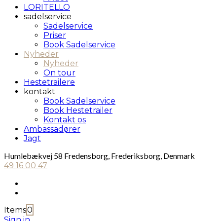
LORITELLO
sadelservice
Sadelservice
Priser
Book Sadelservice
Nyheder
Nyheder
On tour
Hestetrailere
kontakt
Book Sadelservice
Book Hestetrailer
Kontakt os
Ambassadører
Jagt
Humlebækvej 58 Fredensborg, Frederiksborg, Denmark
49 16 00 47
Items
0
Sign in