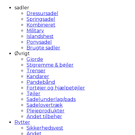
sadler
Dressursadel
Springsadel
Kombineret
Military
Islandshest
Ponysadel
Brugte sadler
Øvrigt
Gjorde
Stigremme & bøjler
Trenser
Kandarer
Pandebånd
Fortøjer og hjælpetøjler
Tøjler
Sadelunderlag/pads
Sadelovertræk
Plejeprodukter
Andet tilbehør
Rytter
Sikkerhedsvest
Andet