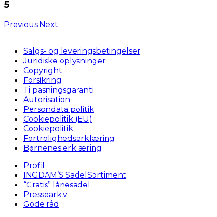
5
Previous
Next
Salgs- og leveringsbetingelser
Juridiske oplysninger
Copyright
Forsikring
Tilpasningsgaranti
Autorisation
Persondata politik
Cookiepolitik (EU)
Cookiepolitik
Fortrolighedserklæring
Børnenes erklæring
Profil
INGDAM’S SadelSortiment
“Gratis” lånesadel
Pressearkiv
Gode råd