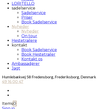
LORITELLO
sadelservice
Sadelservice
Priser
Book Sadelservice
Nyheder
Nyheder
On tour
Hestetrailere
kontakt
Book Sadelservice
Book Hestetrailer
Kontakt os
Ambassadører
Jagt
Humlebækvej 58 Fredensborg, Frederiksborg, Denmark
49 16 00 47
Items
0
Sign in