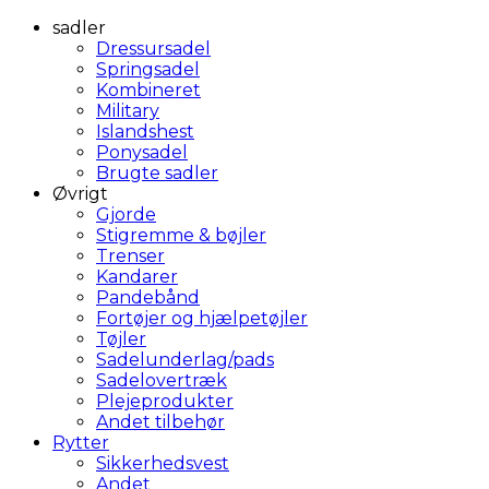
sadler
Dressursadel
Springsadel
Kombineret
Military
Islandshest
Ponysadel
Brugte sadler
Øvrigt
Gjorde
Stigremme & bøjler
Trenser
Kandarer
Pandebånd
Fortøjer og hjælpetøjler
Tøjler
Sadelunderlag/pads
Sadelovertræk
Plejeprodukter
Andet tilbehør
Rytter
Sikkerhedsvest
Andet