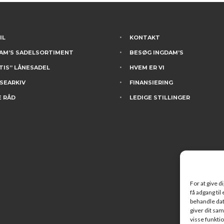
IL
KONTAKT
AM’S SADELSORTIMENT
BESØG INGDAM’S
TIS” LÅNESADEL
HVEM ER VI
SEARKIV
FINANSIERING
 RÅD
LEDIGE STILLINGER
For at give d
få adgang til
behandle dat
giver dit sam
visse funkti