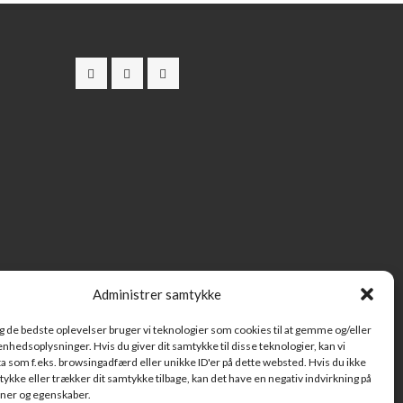
Administrer samtykke
ig de bedste oplevelser bruger vi teknologier som cookies til at gemme og/eller
 enhedsoplysninger. Hvis du giver dit samtykke til disse teknologier, kan vi
a som f.eks. browsingadfærd eller unikke ID'er på dette websted. Hvis du ikke
tykke eller trækker dit samtykke tilbage, kan det have en negativ indvirkning på
oner og egenskaber.