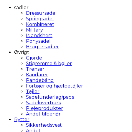
sadler
Dressursadel
Springsadel
Kombineret
Military
Islandshest
Ponysadel
Brugte sadler
Øvrigt
Gjorde
Stigremme & bøjler
Trenser
Kandarer
Pandebånd
Fortøjer og hjælpetøjler
Tøjler
Sadelunderlag/pads
Sadelovertræk
Plejeprodukter
Andet tilbehør
Rytter
Sikkerhedsvest
Andet