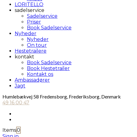
LORITELLO
sadelservice
Sadelservice
Priser
Book Sadelservice
Nyheder
Nyheder
On tour
Hestetrailere
kontakt
Book Sadelservice
Book Hestetrailer
Kontakt os
Ambassadører
Jagt
Humlebækvej 58 Fredensborg, Frederiksborg, Denmark
49 16 00 47
Items
0
Sign in