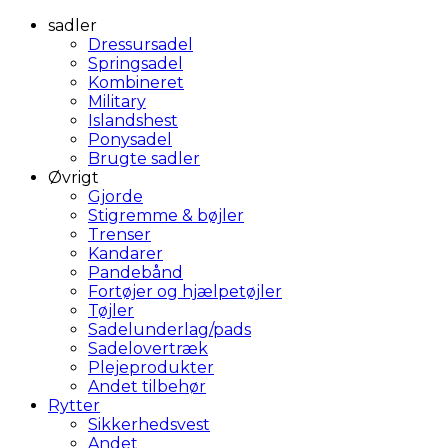
sadler
Dressursadel
Springsadel
Kombineret
Military
Islandshest
Ponysadel
Brugte sadler
Øvrigt
Gjorde
Stigremme & bøjler
Trenser
Kandarer
Pandebånd
Fortøjer og hjælpetøjler
Tøjler
Sadelunderlag/pads
Sadelovertræk
Plejeprodukter
Andet tilbehør
Rytter
Sikkerhedsvest
Andet