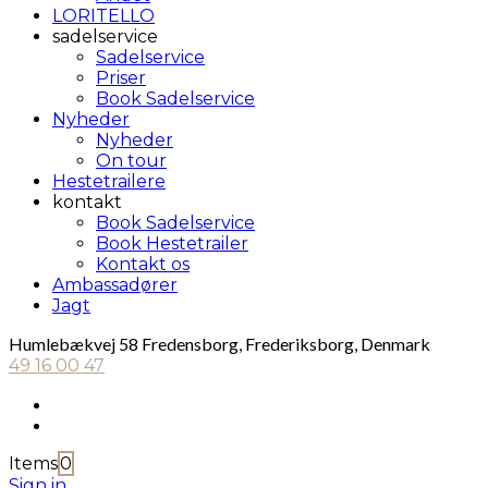
LORITELLO
sadelservice
Sadelservice
Priser
Book Sadelservice
Nyheder
Nyheder
On tour
Hestetrailere
kontakt
Book Sadelservice
Book Hestetrailer
Kontakt os
Ambassadører
Jagt
Humlebækvej 58 Fredensborg, Frederiksborg, Denmark
49 16 00 47
Items
0
Sign in