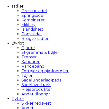
sadler
Dressursadel
Springsadel
Kombineret
Military
Islandshest
Ponysadel
Brugte sadler
Øvrigt
Gjorde
Stigremme & bøjler
Trenser
Kandarer
Pandebånd
Fortøjer og hjælpetøjler
Tøjler
Sadelunderlag/pads
Sadelovertræk
Plejeprodukter
Andet tilbehør
Rytter
Sikkerhedsvest
Andet