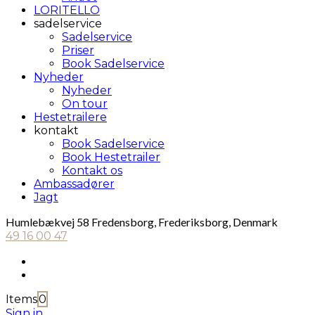
LORITELLO
sadelservice
Sadelservice
Priser
Book Sadelservice
Nyheder
Nyheder
On tour
Hestetrailere
kontakt
Book Sadelservice
Book Hestetrailer
Kontakt os
Ambassadører
Jagt
Humlebækvej 58 Fredensborg, Frederiksborg, Denmark
49 16 00 47
Items
0
Sign in