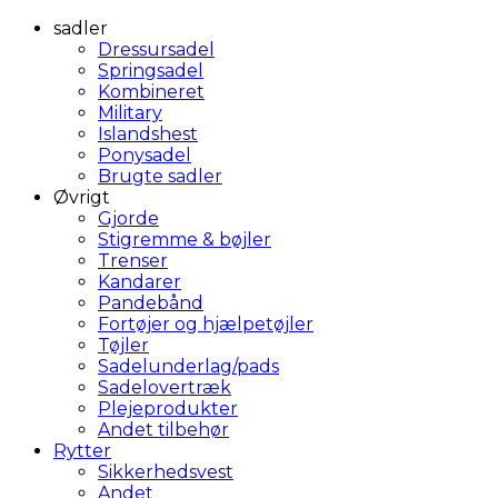
sadler
Dressursadel
Springsadel
Kombineret
Military
Islandshest
Ponysadel
Brugte sadler
Øvrigt
Gjorde
Stigremme & bøjler
Trenser
Kandarer
Pandebånd
Fortøjer og hjælpetøjler
Tøjler
Sadelunderlag/pads
Sadelovertræk
Plejeprodukter
Andet tilbehør
Rytter
Sikkerhedsvest
Andet