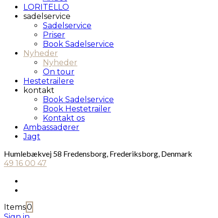
LORITELLO
sadelservice
Sadelservice
Priser
Book Sadelservice
Nyheder
Nyheder
On tour
Hestetrailere
kontakt
Book Sadelservice
Book Hestetrailer
Kontakt os
Ambassadører
Jagt
Humlebækvej 58 Fredensborg, Frederiksborg, Denmark
49 16 00 47
Items
0
Sign in