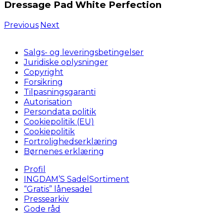
Dressage Pad White Perfection
Previous
Next
Salgs- og leveringsbetingelser
Juridiske oplysninger
Copyright
Forsikring
Tilpasningsgaranti
Autorisation
Persondata politik
Cookiepolitik (EU)
Cookiepolitik
Fortrolighedserklæring
Børnenes erklæring
Profil
INGDAM’S SadelSortiment
“Gratis” lånesadel
Pressearkiv
Gode råd