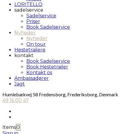
LORITELLO
sadelservice
Sadelservice
Priser
Book Sadelservice
Nyheder
Nyheder
On tour
Hestetrailere
kontakt
Book Sadelservice
Book Hestetrailer
Kontakt os
Ambassadører
Jagt
Humlebækvej 58 Fredensborg, Frederiksborg, Denmark
49 16 00 47
Items
0
Sign in