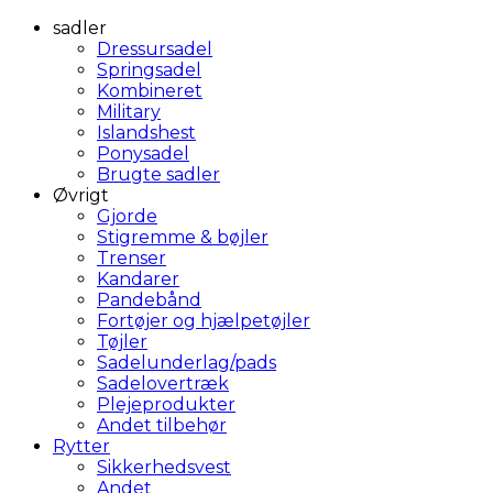
sadler
Dressursadel
Springsadel
Kombineret
Military
Islandshest
Ponysadel
Brugte sadler
Øvrigt
Gjorde
Stigremme & bøjler
Trenser
Kandarer
Pandebånd
Fortøjer og hjælpetøjler
Tøjler
Sadelunderlag/pads
Sadelovertræk
Plejeprodukter
Andet tilbehør
Rytter
Sikkerhedsvest
Andet