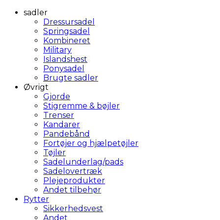
sadler
Dressursadel
Springsadel
Kombineret
Military
Islandshest
Ponysadel
Brugte sadler
Øvrigt
Gjorde
Stigremme & bøjler
Trenser
Kandarer
Pandebånd
Fortøjer og hjælpetøjler
Tøjler
Sadelunderlag/pads
Sadelovertræk
Plejeprodukter
Andet tilbehør
Rytter
Sikkerhedsvest
Andet