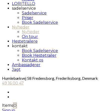
LORITELLO
sadelservice
Sadelservice
Priser
Book Sadelservice
Nyheder
Nyheder
On tour
Hestetrailere
kontakt
Book Sadelservice
Book Hestetrailer
Kontakt os
Ambassadører
Jagt
Humlebækvej 58 Fredensborg, Frederiksborg, Denmark
49 16 00 47
Items
0
Sign in