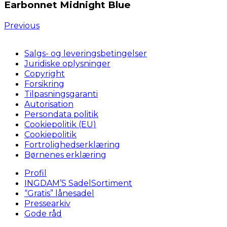
Earbonnet Midnight Blue
Previous
Salgs- og leveringsbetingelser
Juridiske oplysninger
Copyright
Forsikring
Tilpasningsgaranti
Autorisation
Persondata politik
Cookiepolitik (EU)
Cookiepolitik
Fortrolighedserklæring
Børnenes erklæring
Profil
INGDAM’S SadelSortiment
“Gratis” lånesadel
Pressearkiv
Gode råd