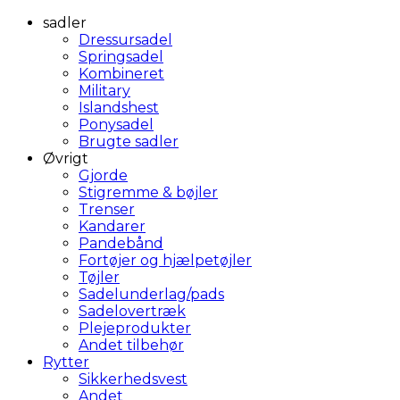
sadler
Dressursadel
Springsadel
Kombineret
Military
Islandshest
Ponysadel
Brugte sadler
Øvrigt
Gjorde
Stigremme & bøjler
Trenser
Kandarer
Pandebånd
Fortøjer og hjælpetøjler
Tøjler
Sadelunderlag/pads
Sadelovertræk
Plejeprodukter
Andet tilbehør
Rytter
Sikkerhedsvest
Andet