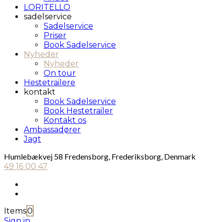
LORITELLO
sadelservice
Sadelservice
Priser
Book Sadelservice
Nyheder
Nyheder
On tour
Hestetrailere
kontakt
Book Sadelservice
Book Hestetrailer
Kontakt os
Ambassadører
Jagt
Humlebækvej 58 Fredensborg, Frederiksborg, Denmark
49 16 00 47
Items
0
Sign in