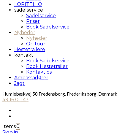
LORITELLO
sadelservice
Sadelservice
Priser
Book Sadelservice
Nyheder
Nyheder
On tour
Hestetrailere
kontakt
Book Sadelservice
Book Hestetrailer
Kontakt os
Ambassadører
Jagt
Humlebækvej 58 Fredensborg, Frederiksborg, Denmark
49 16 00 47
Items
0
Sign in