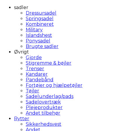
sadler
Dressursadel
Springsadel
Kombineret
Military
Islandshest
Ponysadel
Brugte sadler
Øvrigt
Gjorde
Stigremme & bøjler
Trenser
Kandarer
Pandebånd
Fortøjer og hjælpetøjler
Tøjler
Sadelunderlag/pads
Sadelovertræk
Plejeprodukter
Andet tilbehør
Rytter
Sikkerhedsvest
Andet