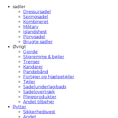
sadler
Dressursadel
Springsadel
Kombineret
Military
Islandshest
Ponysadel
Brugte sadler
Øvrigt
Gjorde
Stigremme & bøjler
Trenser
Kandarer
Pandebånd
Fortøjer og hjælpetøjler
Tøjler
Sadelunderlag/pads
Sadelovertræk
Plejeprodukter
Andet tilbehør
Rytter
Sikkerhedsvest
Andet