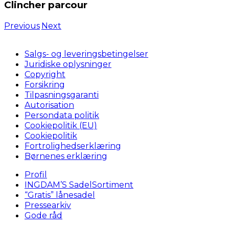
Clincher parcour
Previous
Next
Salgs- og leveringsbetingelser
Juridiske oplysninger
Copyright
Forsikring
Tilpasningsgaranti
Autorisation
Persondata politik
Cookiepolitik (EU)
Cookiepolitik
Fortrolighedserklæring
Børnenes erklæring
Profil
INGDAM’S SadelSortiment
“Gratis” lånesadel
Pressearkiv
Gode råd