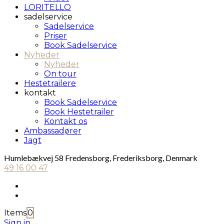
LORITELLO
sadelservice
Sadelservice
Priser
Book Sadelservice
Nyheder
Nyheder
On tour
Hestetrailere
kontakt
Book Sadelservice
Book Hestetrailer
Kontakt os
Ambassadører
Jagt
Humlebækvej 58 Fredensborg, Frederiksborg, Denmark
49 16 00 47
Items
0
Sign in