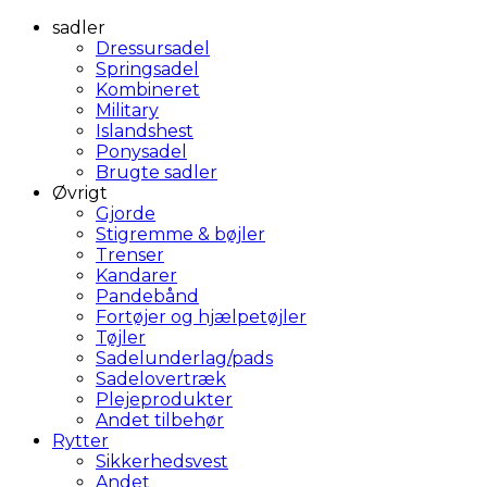
sadler
Dressursadel
Springsadel
Kombineret
Military
Islandshest
Ponysadel
Brugte sadler
Øvrigt
Gjorde
Stigremme & bøjler
Trenser
Kandarer
Pandebånd
Fortøjer og hjælpetøjler
Tøjler
Sadelunderlag/pads
Sadelovertræk
Plejeprodukter
Andet tilbehør
Rytter
Sikkerhedsvest
Andet