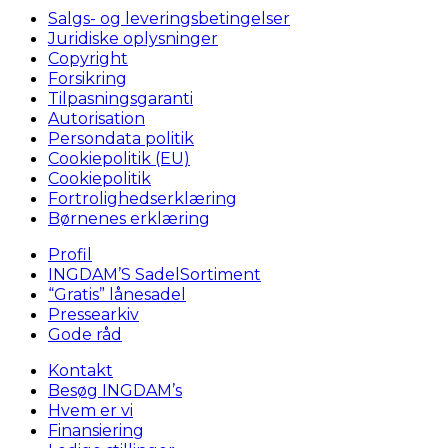
Salgs- og leveringsbetingelser
Juridiske oplysninger
Copyright
Forsikring
Tilpasningsgaranti
Autorisation
Persondata politik
Cookiepolitik (EU)
Cookiepolitik
Fortrolighedserklæring
Børnenes erklæring
Profil
INGDAM’S SadelSortiment
“Gratis” lånesadel
Pressearkiv
Gode råd
Kontakt
Besøg INGDAM’s
Hvem er vi
Finansiering