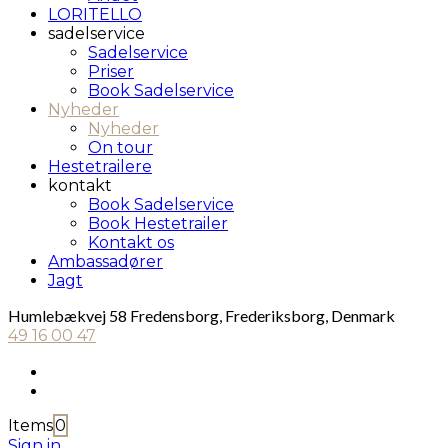
LORITELLO
sadelservice
Sadelservice
Priser
Book Sadelservice
Nyheder
Nyheder
On tour
Hestetrailere
kontakt
Book Sadelservice
Book Hestetrailer
Kontakt os
Ambassadører
Jagt
Humlebækvej 58 Fredensborg, Frederiksborg, Denmark
49 16 00 47
Items
0
Sign in