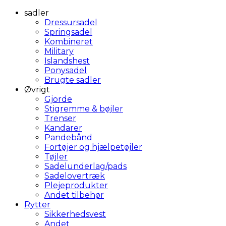
sadler
Dressursadel
Springsadel
Kombineret
Military
Islandshest
Ponysadel
Brugte sadler
Øvrigt
Gjorde
Stigremme & bøjler
Trenser
Kandarer
Pandebånd
Fortøjer og hjælpetøjler
Tøjler
Sadelunderlag/pads
Sadelovertræk
Plejeprodukter
Andet tilbehør
Rytter
Sikkerhedsvest
Andet