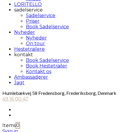
LORITELLO
sadelservice
Sadelservice
Priser
Book Sadelservice
Nyheder
Nyheder
On tour
Hestetrailere
kontakt
Book Sadelservice
Book Hestetrailer
Kontakt os
Ambassadører
Jagt
Humlebækvej 58 Fredensborg, Frederiksborg, Denmark
49 16 00 47
Items
0
Sign in