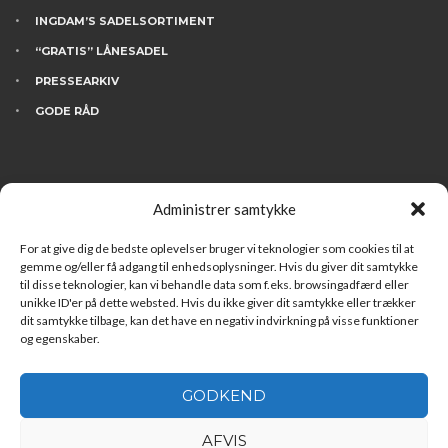
INGDAM’S SADELSORTIMENT
“GRATIS” LÅNESADEL
PRESSEARKIV
GODE RÅD
KONTAKT
Administrer samtykke
BESØG INGDAM’S
HVEM ER VI
For at give dig de bedste oplevelser bruger vi teknologier som cookies til at
gemme og/eller få adgang til enhedsoplysninger. Hvis du giver dit samtykke
FINANSIERING
til disse teknologier, kan vi behandle data som f.eks. browsingadfærd eller
unikke ID'er på dette websted. Hvis du ikke giver dit samtykke eller trækker
LEDIGE STILLINGER
dit samtykke tilbage, kan det have en negativ indvirkning på visse funktioner
og egenskaber.
GODKEND
AFVIS