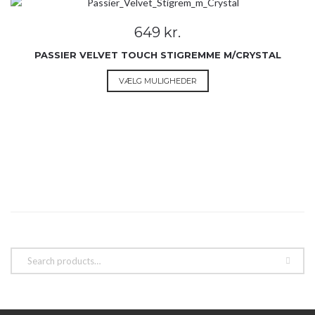
649
kr.
PASSIER VELVET TOUCH STIGREMME M/CRYSTAL
Dette
VÆLG MULIGHEDER
vare
har
flere
varianter.
Mulighederne
kan
vælges
på
varesiden