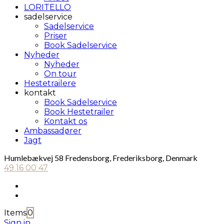
LORITELLO
sadelservice
Sadelservice
Priser
Book Sadelservice
Nyheder
Nyheder
On tour
Hestetrailere
kontakt
Book Sadelservice
Book Hestetrailer
Kontakt os
Ambassadører
Jagt
Humlebækvej 58 Fredensborg, Frederiksborg, Denmark
49 16 00 47
Items
0
Sign in