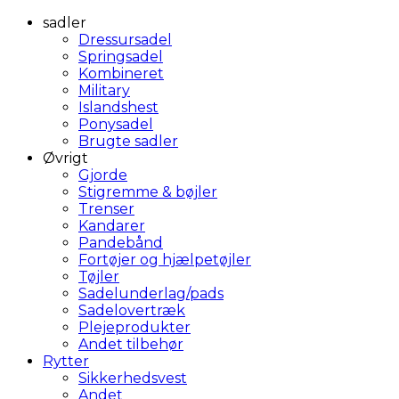
sadler
Dressursadel
Springsadel
Kombineret
Military
Islandshest
Ponysadel
Brugte sadler
Øvrigt
Gjorde
Stigremme & bøjler
Trenser
Kandarer
Pandebånd
Fortøjer og hjælpetøjler
Tøjler
Sadelunderlag/pads
Sadelovertræk
Plejeprodukter
Andet tilbehør
Rytter
Sikkerhedsvest
Andet