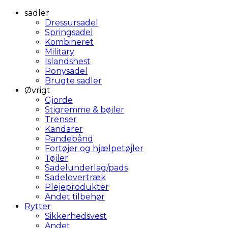
sadler
Dressursadel
Springsadel
Kombineret
Military
Islandshest
Ponysadel
Brugte sadler
Øvrigt
Gjorde
Stigremme & bøjler
Trenser
Kandarer
Pandebånd
Fortøjer og hjælpetøjler
Tøjler
Sadelunderlag/pads
Sadelovertræk
Plejeprodukter
Andet tilbehør
Rytter
Sikkerhedsvest
Andet