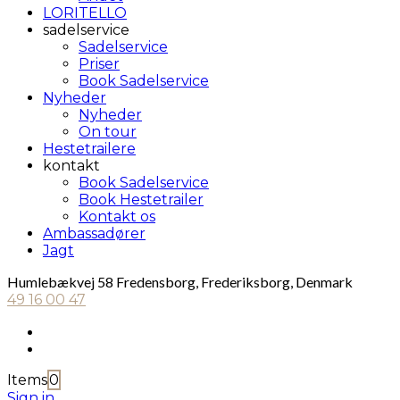
LORITELLO
sadelservice
Sadelservice
Priser
Book Sadelservice
Nyheder
Nyheder
On tour
Hestetrailere
kontakt
Book Sadelservice
Book Hestetrailer
Kontakt os
Ambassadører
Jagt
Humlebækvej 58 Fredensborg, Frederiksborg, Denmark
49 16 00 47
Items
0
Sign in