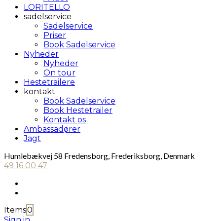
LORITELLO
sadelservice
Sadelservice
Priser
Book Sadelservice
Nyheder
Nyheder
On tour
Hestetrailere
kontakt
Book Sadelservice
Book Hestetrailer
Kontakt os
Ambassadører
Jagt
Humlebækvej 58 Fredensborg, Frederiksborg, Denmark
49 16 00 47
Items
0
Sign in