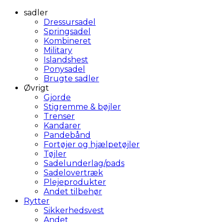
sadler
Dressursadel
Springsadel
Kombineret
Military
Islandshest
Ponysadel
Brugte sadler
Øvrigt
Gjorde
Stigremme & bøjler
Trenser
Kandarer
Pandebånd
Fortøjer og hjælpetøjler
Tøjler
Sadelunderlag/pads
Sadelovertræk
Plejeprodukter
Andet tilbehør
Rytter
Sikkerhedsvest
Andet